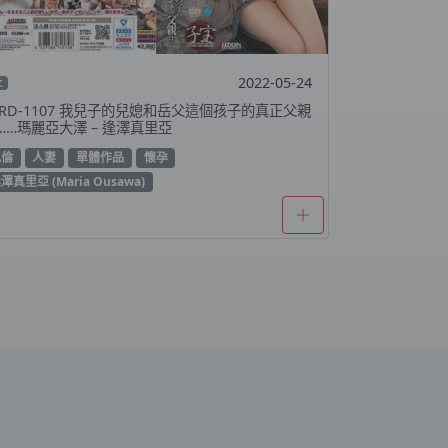
2022-05-24
文
PRD-1107 我兒子的兒媳和岳父這個孩子的真正父親
……瑪麗亞大澤 – 逢澤真里亞
亂倫
人妻
單體作品
懷孕
澤真里亞 (Maria Ousawa)