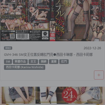
2022-12-26
東南亞
GVH-346 SM女王位置反轉肛門亮●西田卡琳娜 – 西田卡莉娜
SM
單體作品
女王
捆綁
灌腸
肛門
西田卡莉娜 (Karina Nishida)