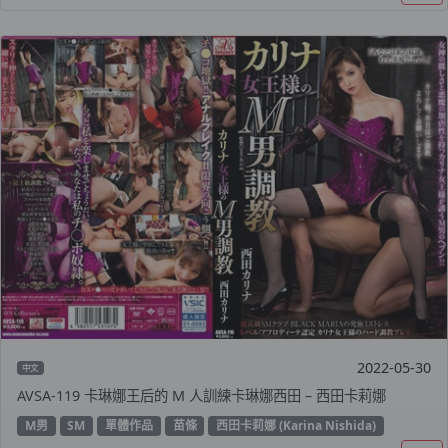
2022-05-30
中文
AVSA-119 卡琳娜王后的 M 人訓練卡琳娜西田 – 西田卡莉娜
M男
SM
單體作品
苗條
西田卡莉娜 (Karina Nishida)