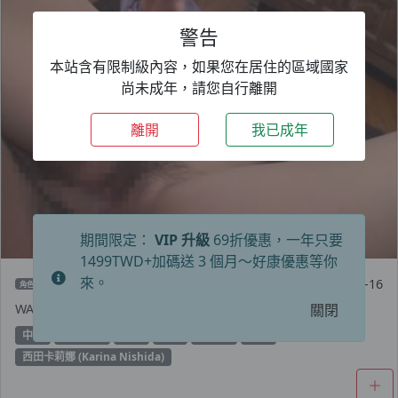
警告
本站含有限制級內容，如果您在居住的區域國家
尚未成年，請您自行離開
離開
我已成年
期間限定：
VIP 升級
69折優惠，一年只要
1499TWD+加碼送 3 個月～好康優惠等你
來。
2022-06-16
角色
WANZ-474 一天 200 次 西田佳麗娜 – 西田卡莉娜
關閉
中出
單體作品
淫亂
淫語
美少女
苗條
西田卡莉娜 (Karina Nishida)