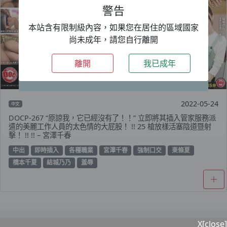
警告
本站含有限制級內容，如果您在居住的區域國家
期間限定：
VIP 升級
69折優惠，一年只要
尚未成年，請您自行離開
1499TWD+加碼送 3 個月～好康優惠等你
來。
離開
我已成年
關閉
2022-05-24
中文
DOCP-267 “原諒我，它已經沒有了！！” 立即將其插入管家服務派
遣的美麗工作人員的太色情的大屁股！ !! 25 槍放樣活塞陰道暨射
擊！ !! !! – 宮澤千春
中出
即時插入
各種職業
宮澤千春
強制口交
東條夏
橋本千夏
結城乃乃
羞辱
X[close]