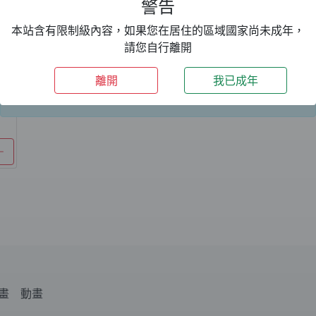
警告
本站含有限制級內容，如果您在居住的區域國家尚未成年，
請您自行離開
期間限定：
VIP 升級
69折優惠，一年只要
24
1499TWD+加碼送 3 個月～好康優惠等你來。
離開
我已成年
關閉
畫
動畫