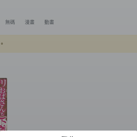
無碼
漫畫
動畫
。