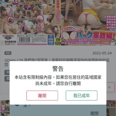
2022-05-24
中文
GDHH-179 我們是T型管家！用最好的服務清潔你的房間和你的房
間，同時炫耀你的布丁屁股！ – 通野未帆
警告
中出
今井由
企劃
友永真央
各種職業
大浦真奈美
本站含有限制級內容，如果您在居住的區域國家
屁股偏好
後宮
木下遥希
通野未帆
尚未成年，請您自行離開
期間限定：
VIP 升級
69折優惠，一年只要
離開
我已成年
1499TWD+加碼送 3 個月～好康優惠等你
來。
關閉