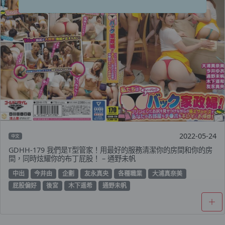
2022-05-24
中文
GDHH-179 我們是T型管家！用最好的服務清潔你的房間和你的房
間，同時炫耀你的布丁屁股！ – 通野未帆
中出
今井由
企劃
友永真央
各種職業
大浦真奈美
屁股偏好
後宮
木下遥希
通野未帆