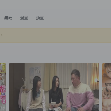
無碼
漫畫
動畫
。