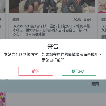
13
2023-10-04
中文
有
後
DOCP-153 我誤會了她，當即搖了搖頭！ ??拿到手後
F
才發現，拼命道歉，發情的妹妹卻搖晃自己，捲了好
灰
多次！ !! 2 – 有栖縷縷
姐妹
愛波りりか
有栖縷縷
淫亂
深田夢
警告
花宫麗
本站含有限制級內容，如果您在居住的區域國家尚未成年，
請您自行離開
期間限定：
VIP 升級
69折優惠，一年只要
離開
我已成年
1499TWD+加碼送 3 個月～好康優惠等你來。
關閉