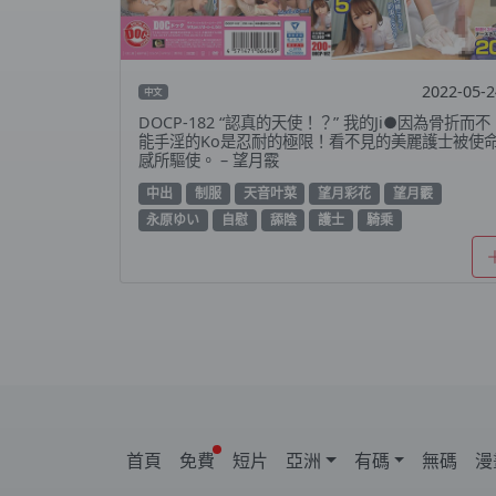
2022-05-
中文
DOCP-182 “認真的天使！？” 我的Ji●因為骨折而不
能手淫的Ko是忍耐的極限！看不見的美麗護士被使
感所驅使。 – 望月霰
中出
制服
天音叶菜
望月彩花
望月霰
永原ゆい
自慰
舔陰
護士
騎乘
首頁
免費
短片
亞洲
有碼
無碼
漫