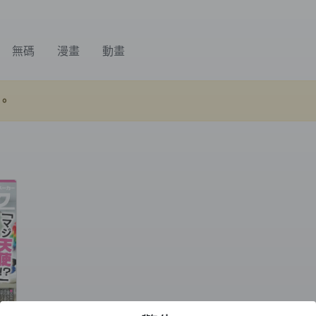
無碼
漫畫
動畫
。