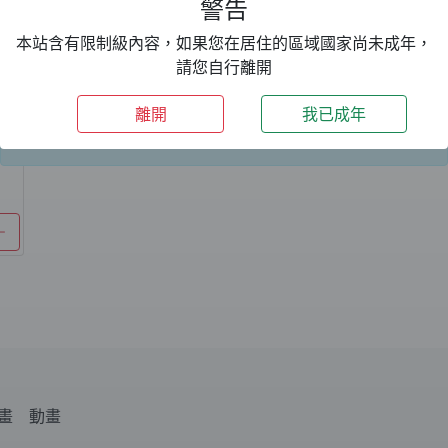
警告
本站含有限制級內容，如果您在居住的區域國家尚未成年，
請您自行離開
期間限定：
VIP 升級
69折優惠，一年只要
24
1499TWD+加碼送 3 個月～好康優惠等你來。
離開
我已成年
命
關閉
畫
動畫