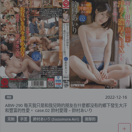
2022-12-16
港姐
ABW-290 每天我只是和我兒時的朋友在什麼都沒有的鄉下發生大汗
和豐富的性愛。 case.02 鈴村愛理 – 鈴村あいり
克制
手淫
鈴村あいり (Suzumura Airi)
面部的