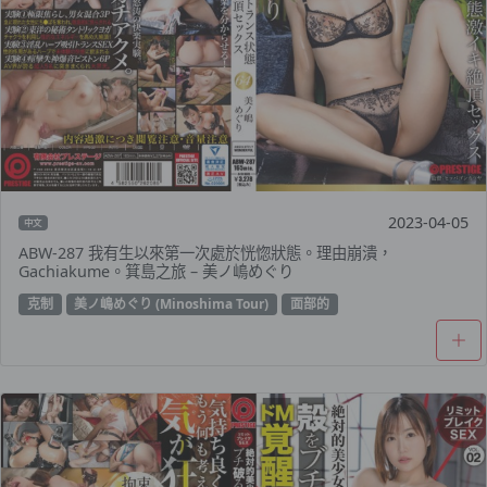
2023-04-05
中文
ABW-287 我有生以來第一次處於恍惚狀態。理由崩潰，
Gachiakume。箕島之旅 – 美ノ嶋めぐり
克制
美ノ嶋めぐり (Minoshima Tour)
面部的