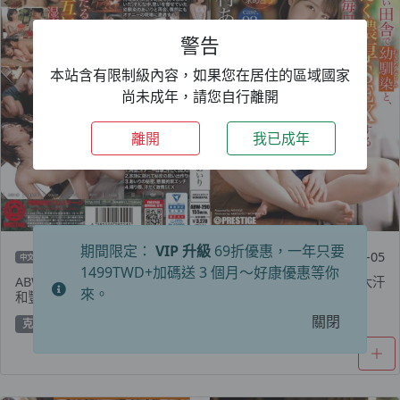
警告
本站含有限制級內容，如果您在居住的區域國家
尚未成年，請您自行離開
離開
我已成年
期間限定：
VIP 升級
69折優惠，一年只要
2023-04-05
中文
1499TWD+加碼送 3 個月～好康優惠等你
ABW-290 每天我只是和我兒時的朋友在什麼都沒有的鄉下發生大汗
來。
和豐富的性愛。 case.02 鈴村愛理 – 鈴村あいり
關閉
克制
手淫
鈴村あいり (Suzumura Airi)
面部的